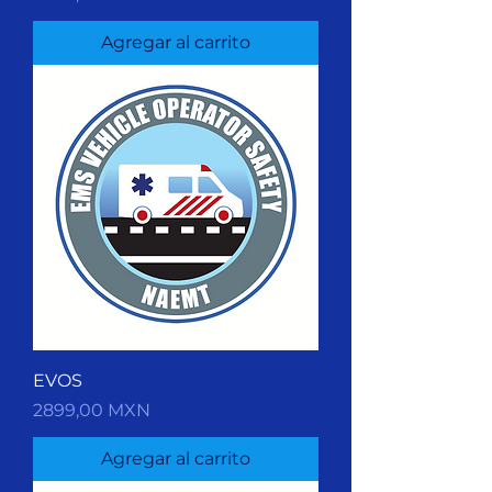
Agregar al carrito
EVOS
Precio
2899,00 MXN
Agregar al carrito