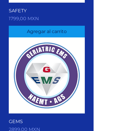
SAFETY
Precio
1799,00 MXN
Agregar al carrito
GEMS
Precio
2899,00 MXN