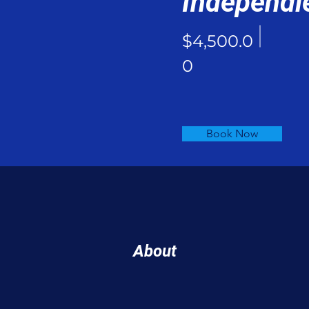
Independi
$4,500.0
0
Book Now
About