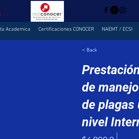
rta Academica
Certificaciones CONOCER
NAEMT / ECSI
< Back
Prestación
de manejo
de plagas 
nivel Inte