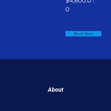
$4,800.0
0
Book Now
About