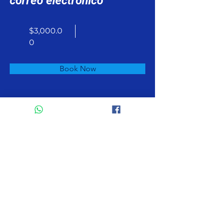
correo electrónico
$3,000.0
0
Book Now
About
Previous