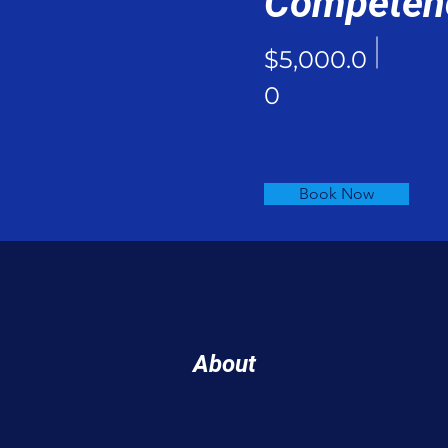
Competen
$5,000.0
0
Book Now
About