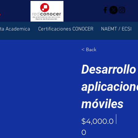
rta Academica
Certificaciones CONOCER
NAEMT / ECSI
< Back
Desarrollo
aplicacion
móviles
$4,000.0
0