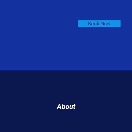
Book Now
About