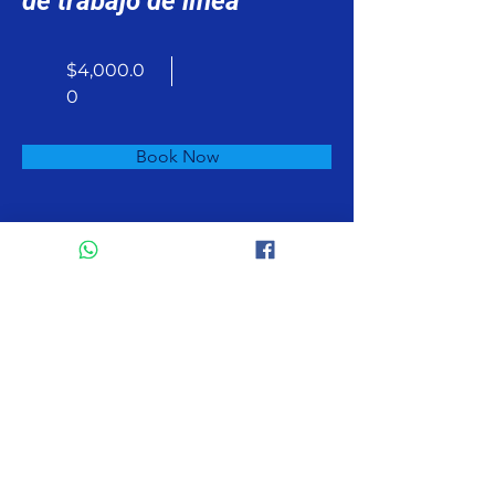
de trabajo de línea
$4,000.0
0
Book Now
About
Previous