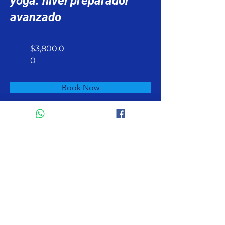
yoga: nivel preparador
avanzado
$3,800.0
0
Book Now
About
Previous