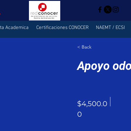
rta Academica
Certificaciones CONOCER
NAEMT / ECSI
< Back
Apoyo odo
$4,500.0
0