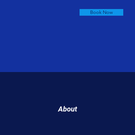
Book Now
About