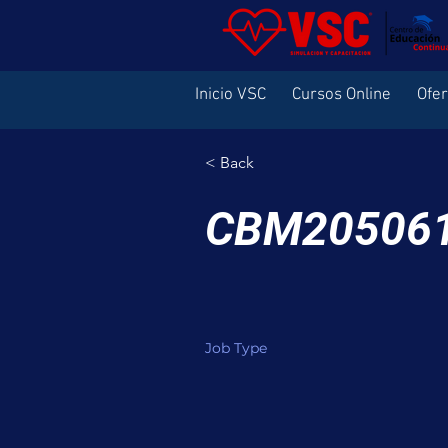
Inicio VSC
Cursos Online
Ofe
< Back
CBM20506
Job Type